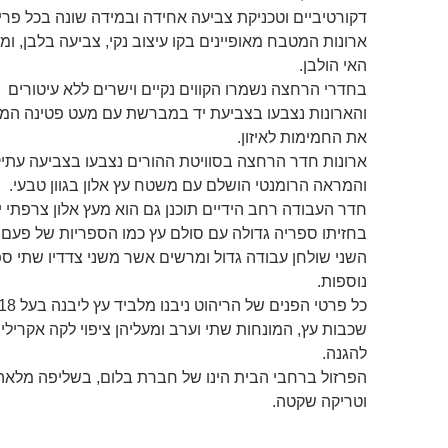
דקורטיביים וטכניקת צביעה אחידה ובמידה שונה בכל פרי
ארונות המטבח מאופיינים בקו עיצוב נקי, צביעה בלבן, ו
האי הולבן.
בחדרי הרחצה נשמרו הקווים נקיים וישרים ללא עיטורים
והארונות נצבעו בצביעת יד במברשת עם מעט פטינה המע
את החמימות לאיזון.
ארונות חדר הרחצה בסוויטת ההורים נצבעו בצביעה עתי
והמראה הרומנטי הושלם עם משטח עץ אלון בגוון טבעי.
חדר העבודה רחב הידיים תוכנן גם הוא מעץ אלון צרפתי י
בחזיתו ספריה גדולה עם סולם עץ כמו הספריות של פעם ו
השני שולחן עבודה גדול ומרשים אשר משני צדדיו שתי ספ
נוספות.
כל פרטי הפנים של הריהוט ניבנו מלביד עץ ליבנה בע
שכבות עץ, המונחות שתי וערב ומעליהן ציפוי לקה אקרילי
להגנה.
הפרזול ברחבי הבית הינו של חברת בלום, בשליפה מלאה
וטריקה שקטה.