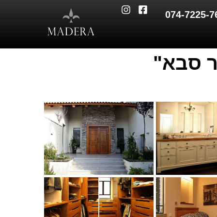
074-7225-7
 סבא"