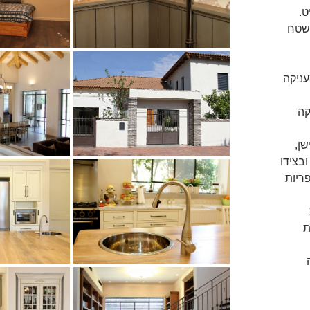
ט.
משטח
ניקה
קה
שן,
בצידו
ריות
ל 18
ת