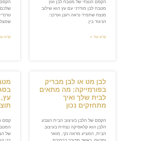
הקסם הנצחי של מטבח לבן ועץ
הקסם 
מטבח לבן מודרני עם עץ הוא שילוב
שלכם 
מנצח שתמיד נראה רענן ועדכני.
טרנדים
הניגוד בין
שמצליח
קרא עוד »
קרא עוד
לבן מט או לבן מבריק
מטב
בפורמייקה: מה מתאים
בסגנ
לבית שלך ואיך
עץ, 
מתחזקים נכון
תוצא
הקסם של הלבן בעיצוב הבית הצבע
קסם ה
הלבן הוא קלאסיקה נצחית בעיצוב
המטבח
הבית, המציע מראה נקי, מואר
של הב
ומרווח. כאשר מדובר בבחירת
בני ה