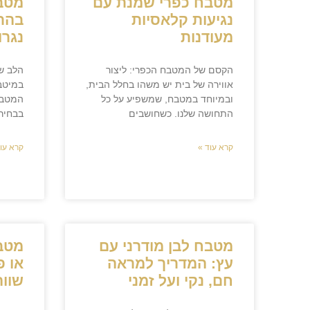
מטבח כפרי שמנת עם
מטב
נגיעות קלאסיות
בהת
מעודנות
נגרו
הקסם של המטבח הכפרי: ליצור
הלב של
אווירה של בית יש משהו בחלל הבית,
במיטב
ובמיוחד במטבח, שמשפיע על כל
המטבח
התחושה שלנו. כשחושבים
בבחירת
קרא עוד »
קרא עוד
מטבח לבן מודרני עם
מטבח
עץ: המדריך למראה
או פ
חם, נקי ועל זמני
שוו