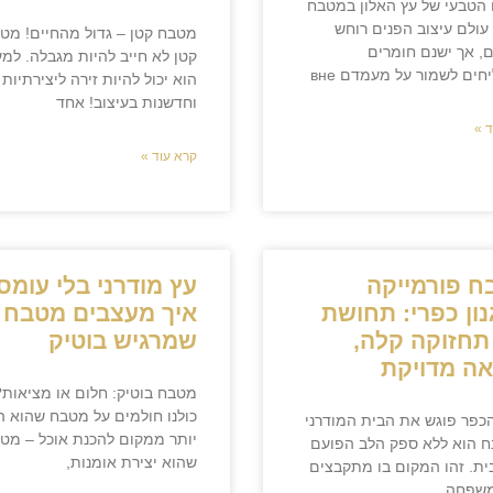
הטבעי של עץ האלון במטבח
עולם עיצוב הפנים רוחש
מטבח קטן – גדול מהחיים! מט
, אך ישנם חומרים
קטן לא חייב להיות מגבלה. למ
ים לשמור על מעמדם вне
הוא יכול להיות זירה ליצירתיות
וחדשנות בעיצוב! אחד
 »
קרא עוד »
ח פורמייקה
עץ מודרני בלי עומס
ון כפרי: תחושת
איך מעצבים מטבח
תחזוקה קלה,
שמרגיש בוטיק
ה מדויקת
מטבח בוטיק: חלום או מציאות?
כולנו חולמים על מטבח שהוא 
כפר פוגש את הבית המודרני
יותר ממקום להכנת אוכל – מט
 הוא ללא ספק הלב הפועם
שהוא יצירת אומנות,
ית. זהו המקום בו מתקבצים
משפחה,