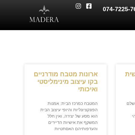
074-7225-7
ית
ארונות מטבח מודרניים
בקו עיצוב מינימליסטי
ואיכותי
שלם
המטבח כמרכז הבית: אמנות
הפונקציונליות והיופי עיצוב הבית
י
הוא מסע של יצירה, ואין חלל
המשקף את אישיות הדיירים
והעדפותיהם האסתטיות