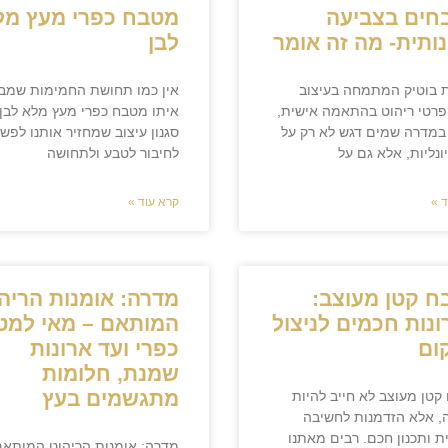
חים בצביעה
מטבח כפרי מעץ מל
ותית- מה זה אומר
לבן
 בוטיק המתמחה בעיצוב
אין כמו תחושת החמימות שמב
 פרטי ריהוט בהתאמה אישית,
איתו מטבח כפרי מעץ מלא לבן.
 במדרה שמים דגש לא רק על
סגנון עיצוב שמחזיר אותנו לפש
ונליות, אלא גם על
לחיבור לטבע ולתחושה
 »
קרא עוד »
 קטן מעוצב:
מדרה: אומנות הריה
נות חכמים לניצול
המותאם – מאי למט
ום
כפרי ועד ארונות
שמנת, חלומות
מתגשמים בעץ
טן מעוצב לא חייב להיות
, אלא הזדמנות לחשיבה
ת ותכנון חכם. רבים מאתנו
מדרה: אומנות הריהוט המותאם