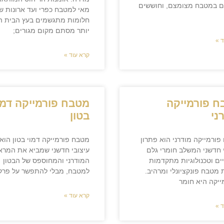
ם במטבח מצומצם, וחוששים
מאי למטבח כפרי ועד ארונות ש
חלומות מתגשמים בעץ הבית ה
יותר מסתם מקום מגורים;
 »
קרא עוד »
ח פורמייקה
מטבח פורמייקה דמו
ני
בטון
ורמייקה מודרני הוא פתרון
מטבח פורמייקה דמוי בטון הוא
 חדשני המשלב חומרי גלם
עיצובי חדשני שמביא את המרא
ים וטכנולוגיות מתקדמות
המודרני והמחוספס של הבטון
 מטבח פונקציונלי ומרהיב.
למטבח, מבלי להתפשר על פרק
ייקה היא חומר
קרא עוד »
 »