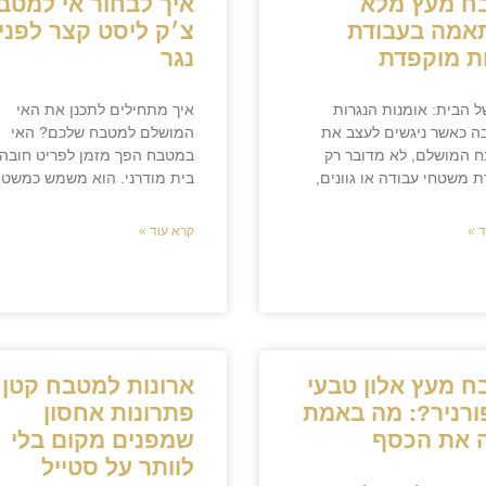
ח מעץ מלא
איך לבחור אי למטב
אמה בעבודת
צ׳ק ליסט קצר לפני
ת מוקפדת
נגר
 הבית: אומנות הנגרות
איך מתחילים לתכנן את האי
ה כאשר ניגשים לעצב את
המושלם למטבח שלכם? האי
 המושלם, לא מדובר רק
במטבח הפך מזמן לפריט חובה 
 משטחי עבודה או גוונים,
בית מודרני. הוא משמש כמשט
 »
קרא עוד »
 מעץ אלון טבעי
ארונות למטבח קטן:
ורניר?: מה באמת
פתרונות אחסון
ה את הכסף
שמפנים מקום בלי
לוותר על סטייל