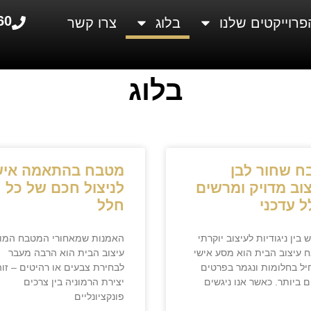
60
פרוייקטים שלנו
בלוג
צרו קשר
בלוג
ח שחור לבן
מטבח בהתאמה איש
וב מדויק ומרשים
לניצול חכם של כל
 עדכני
חלל
בין ניגודיות לעיצוב יוקרתי
האמנות שמאחורי המטבח המו
 עיצוב הבית הוא מסע אישי
עיצוב הבית הוא הרבה מעבר
ל בחלומות ונגמר בפרטים
לבחירת צבעים או רהיטים – זוה
 ביותר. כאשר אנו ניגשים
יצירת הרמוניה בין צרכים
פונקציונליים