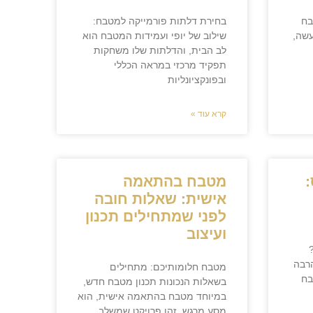
בח
בחירת דלתות פורמייקה למטבח:
עשה,
שילוב של יופי ועמידות המטבח הוא
לב הבית, והדלתות שלו משחקות
תפקיד מרכזי במראה הכללי
ובפונקציונליות
קרא עוד »
:
מטבח בהתאמה
אישית: שאלות חובה
לפני שמתחילים תכנון
ועיצוב
הרבה
מטבח חלומותיכם: מתחילים
בח
בשאלות הנכונות תכנון מטבח חדש,
במיוחד מטבח בהתאמה אישית, הוא
מסע מרגש. זהו פרויקט שמשלב