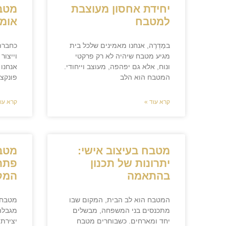
יחידת אחסון מעוצבת
מטב
למטבח
אומנ
במַדְרֶה, אנחנו מאמינים שלכל בית
כחברת
מגיע מטבח שיהיה לא רק פרקטי
וייצור
ונוח, אלא גם יפהפה, מעוצב וייחודי.
אנחנו
המטבח הוא הלב
פונקצי
קרא עוד »
קרא עוד
מטבח בעיצוב אישי:
מטבח
יתרונות של תכנון
פתרו
בהתאמה
המק
המטבח הוא לב הבית, המקום שבו
מטבח ק
מתכנסים בני המשפחה, מבשלים
מגבלה
יחד ומארחים. כשבוחרים מטבח
יצירתי