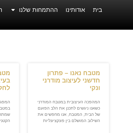
בית
אודותינו
ההתמחות שלנו
ה
מטבח נאנו – פתרון
מטב
חדשני לעיצוב מודרני
בעיצ
ונקי
לחלל
המהפכה העיצובית במטבח המודרני
המפגש 
כשאנו ניגשים לתכנן את הלב הפועם
במטבח
של הבית, המטבח, אנו מחפשים את
שמתחי
השילוב המושלם בין פונקציונליות
הקטנים