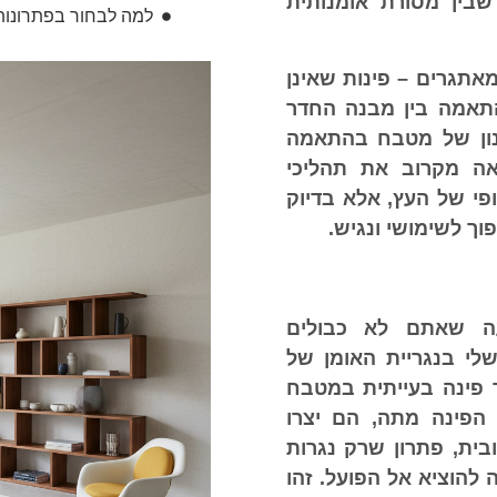
בין מסורת אומנותית
למה לבחור בפתרונות ailor Made
אתגרים – פינות שאינן
התאמה בין מבנה החדר
ון של
מטבח בהתאמה
אה מקרוב את תהליכי
ופי של העץ, אלא בדיוק
ך לשימושי ונגיש.
שאתם לא כבולים
לי בנגריית האומן של
ר פינה בעייתית במטבח
הפינה מתה, הם יצרו
ית, פתרון שרק נגרות
 להוציא אל הפועל. זהו