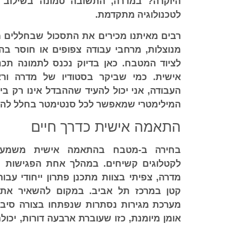
היוקרה? במדרה, התשובה טמונה בשילוב ש
לטכנולוגיה מתקדמת.
רבים מאיתנו מכירים את התסכול שבחללים מ
מנוצלות, מרחבי עבודה צפופים או חוסר ב
לציוד המטבח. כאן בדיוק נכנס לתמונה תכנ
אישית
. כמי שביקר בסטודיו של מדרה ור
העבודה, אני יכול להעיד שההבדל אינו רק בי
המילימטרי שמאפשר לכל סנטימטר בחלל להפו
התאמה אישית כדרך חיים
בחירה ב-
מטבח בהתאמה אישית
משמעה 
לקטלוגים קשיחים. במהלך אחת הפגישות ש
מדרה, צפיתי בצוות מתכנן פתרון ייחודי עבו
קטן במרכז תל אביב. במקום להשאיר את 
מערכת מגירות נסתרות שנפתחו בצורה סיבוב
אומן מיומנת, כזו שעוברת ארבעה דורות, יכולה